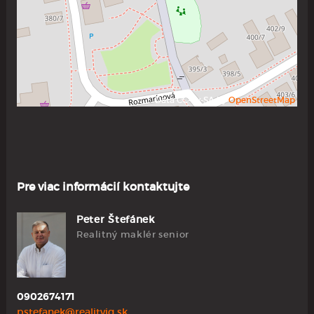
Data CC-By-SA by
OpenStreetMap
Pre viac informácií kontaktujte
Peter Štefánek
Realitný maklér senior
0902674171
pstefanek@realityiq.sk