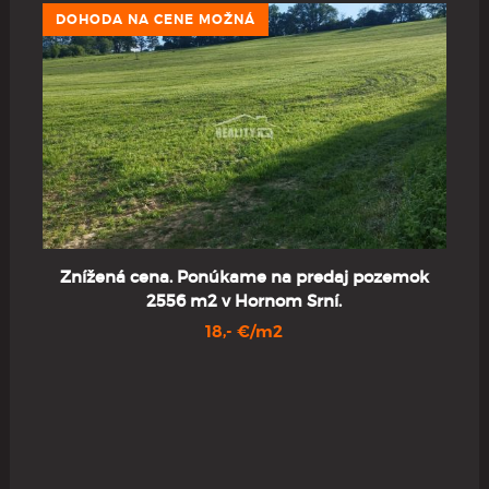
DOHODA NA CENE MOŽNÁ
8
Znížená cena. Ponúkame na predaj pozemok
2556 m2 v Hornom Srní.
18,- €/m2