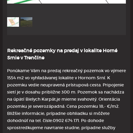
Rekreačné pozemky na predaj v lokalite Horné
Srnie v Trenčíne
Ponúkame Vám na predaj rekreačný pozemok vo výmere
1554 m2 vo vyhľadávanej lokalite v Hornom Srní. K
pozemku vedie neupravená prístupová cesta. Pripojenie
sietí je v dosahu približne 300 m. Pozemok sa nachádza
na úpätí Bielych Karpát,je mierne svahovitý. Orientácia
pozemku je severozápadná. Cena pozemku 18,- €/m2.
Bližšie informácie, prípadne obhliadku si môžete
dohodnúť na tel. čísle:0902 674 171. Po dohode
sprostredkujeme navrtanie studne, prípadne služby