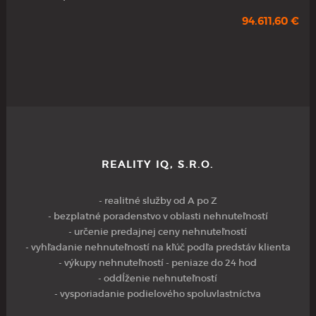
94.611,60 €
REALITY IQ, S.R.O.
- realitné služby od A po Z
- bezplatné poradenstvo v oblasti nehnuteľností
- určenie predajnej ceny nehnuteľností
- vyhľadanie nehnuteľností na kľúč podľa predstáv klienta
- výkupy nehnuteľností - peniaze do 24 hod
- oddĺženie nehnuteľností
- vysporiadanie podielového spoluvlastníctva