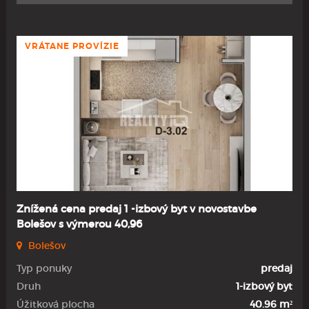
VRÁTANE PROVÍZIE
Znížená cena predaj 1 -izbový byt v novostavbe
Bolešov s výmerou 40,96
Bolešov
Typ ponuky
predaj
Druh
1-izbový byt
Úžitková plocha
40.96 m²