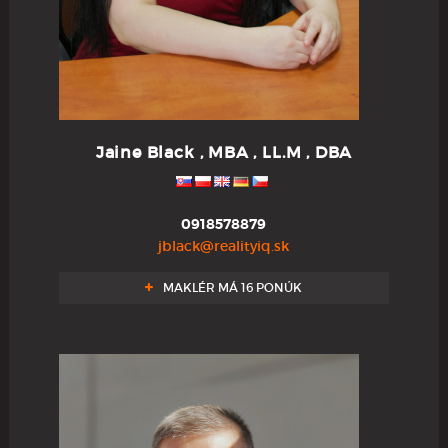
Jaine Black , MBA , LL.M , DBA
0918578879
jblack@realityiq.sk
MAKLÉR MÁ 16 PONÚK