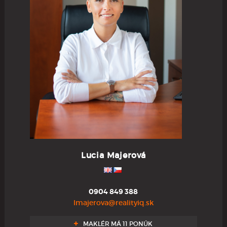
Lucia Majerová
0904 849 388
lmajerova@realityiq.sk
MAKLÉR MÁ 11 PONÚK