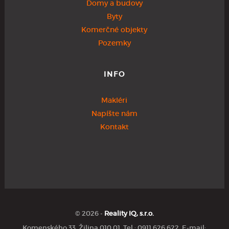
Domy a budovy
Byty
Komerčné objekty
Pozemky
INFO
Makléri
Napíšte nám
Kontakt
© 2026 -
Reality IQ, s.r.o.
Komenského 33, Žilina 010 01, Tel.: 0911 626 622, E-mail: