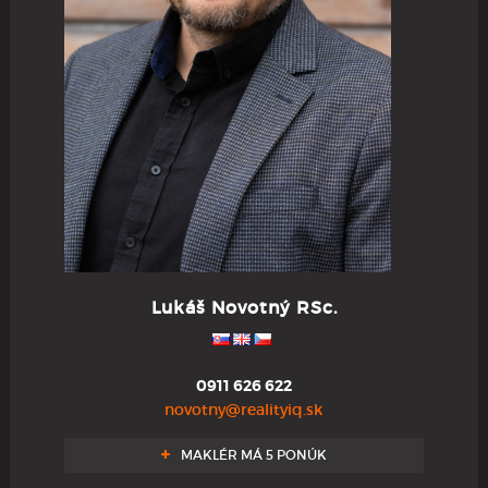
Lukáš Novotný RSc.
0911 626 622
novotny@realityiq.sk
MAKLÉR MÁ 5 PONÚK