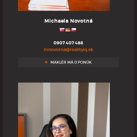
Michaela Novotná
0907 407 488
mnovotna@realityiq.sk
MAKLÉR MÁ 0 PONÚK