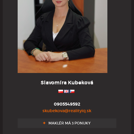
Slavomíra Kubeková
0905549592
skubekova@realityiq.sk
MAKLÉR MÁ 3 PONUKY