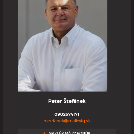
Peter Štefánek
0902674171
pstefanek@realityiq.sk
MAKLÉR MÁ 22 PONÚK