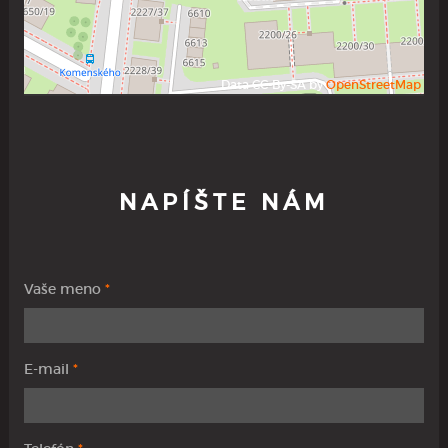
Data CC-By-SA by
OpenStreetMap
NAPÍŠTE NÁM
Vaše meno
*
E-mail
*