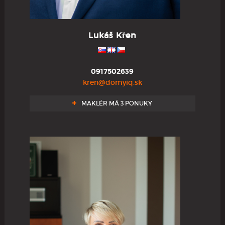
Lukáš Křen
0917502639
kren@domyiq.sk
MAKLÉR MÁ 3 PONUKY