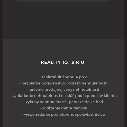
REALITY IQ, S.R.O.
- realitné služby od A po Z
- bezplatné poradenstvo v oblasti nehnuteľností
- určenie predajnej ceny nehnuteľností
- vyhľadanie nehnuteľností na kľúč podľa predstáv klienta
- výkupy nehnuteľností - peniaze do 24 hod
- oddĺženie nehnuteľností
- vysporiadanie podielového spoluvlastníctva