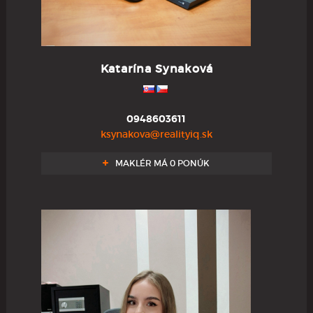
Katarína Synaková
0948603611
ksynakova@realityiq.sk
MAKLÉR MÁ 0 PONÚK