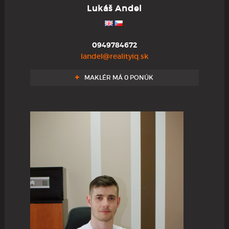
Lukáš Andel
0949784672
landel@realityiq.sk
MAKLÉR MÁ 0 PONÚK