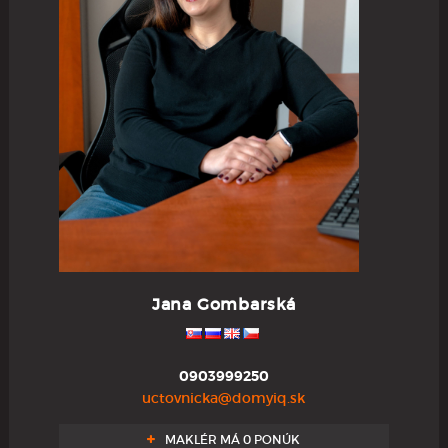
Jana Gombarská
0903999250
uctovnicka@domyiq.sk
MAKLÉR MÁ 0 PONÚK