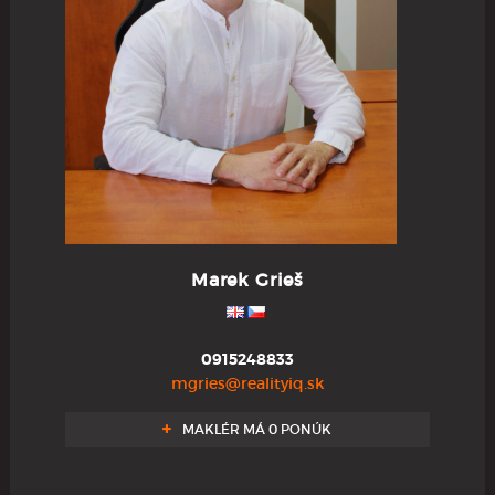
Marek Grieš
0915248833
mgries@realityiq.sk
MAKLÉR MÁ 0 PONÚK