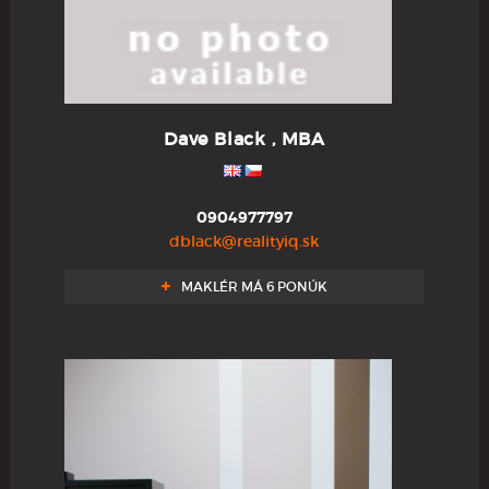
Dave Black , MBA
0904977797
dblack@realityiq.sk
MAKLÉR MÁ 6 PONÚK