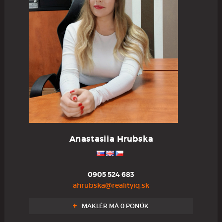
Anastasiia Hrubska
0905 524 683
ahrubska@realityiq.sk
MAKLÉR MÁ 0 PONÚK