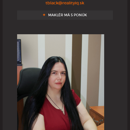
tblack@realityiq.sk
MAKLÉR MÁ 5 PONÚK