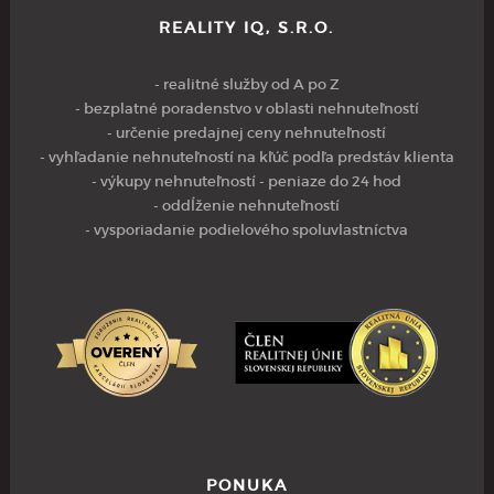
REALITY IQ, S.R.O.
- realitné služby od A po Z
- bezplatné poradenstvo v oblasti nehnuteľností
- určenie predajnej ceny nehnuteľností
- vyhľadanie nehnuteľností na kľúč podľa predstáv klienta
- výkupy nehnuteľností - peniaze do 24 hod
- oddĺženie nehnuteľností
- vysporiadanie podielového spoluvlastníctva
PONUKA