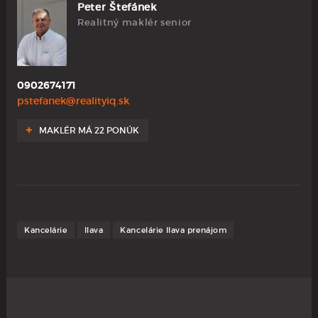
Peter Štefánek
Realitný maklér senior
0902674171
pstefanek@realityiq.sk
MAKLÉR MÁ 22 PONÚK
Kancelárie
Ilava
Kancelárie Ilava prenájom