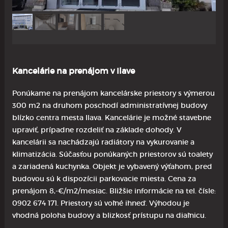
Kancelárie na prenájom v Ilave
Ponúkame na prenájom kancelárske priestory s výmerou
300 m2 na druhom poschodí administratívnej budovy
blízko centra mesta Ilava. Kancelárie je možné stavebne
upraviť, prípadne rozdeliť na základe dohody. V
kancelárii sa nachádzajú radiátory na vykurovanie a
klimatizácia. Súčasťou ponúkaných priestorov sú toalety
a zariadená kuchynka. Objekt je vybavený výťahom, pred
budovou sú k dispozícii parkovacie miesta. Cena za
prenájom 8,-€/m2/mesiac. Bližšie informácie na tel. čísle:
0902 674 171. Priestory sú voľné ihneď. Výhodou je
vhodná poloha budovy a blizkosť prístupu na diaľnicu.